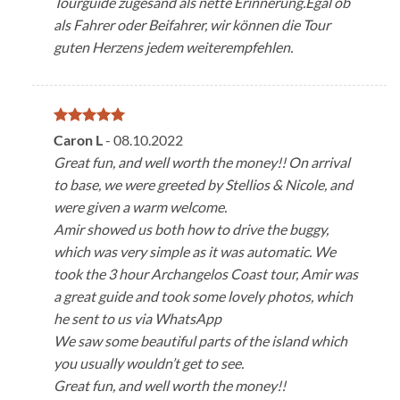
Tourguide zugesand als nette Erinnerung.Egal ob
als Fahrer oder Beifahrer, wir können die Tour
guten Herzens jedem weiterempfehlen.
Note
5
sur
Caron L
-
08.10.2022
5
Great fun, and well worth the money!! On arrival
to base, we were greeted by Stellios & Nicole, and
were given a warm welcome.
Amir showed us both how to drive the buggy,
which was very simple as it was automatic. We
took the 3 hour Archangelos Coast tour, Amir was
a great guide and took some lovely photos, which
he sent to us via WhatsApp
We saw some beautiful parts of the island which
you usually wouldn’t get to see.
Great fun, and well worth the money!!