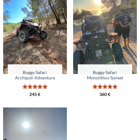
Buggy Safari
Buggy Safari
Archipoli Adventure
Monolithos Sunset
Note
5
sur
Note
5
sur
245
€
360
€
5
5