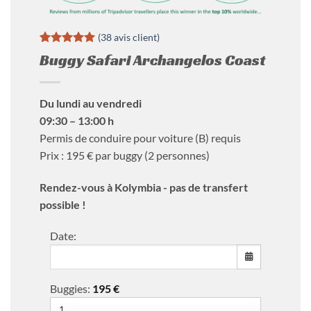
(
38
avis client)
Noté
38
5
sur
Buggy Safari Archangelos Coast
5 basé sur
notations
client
Du lundi au vendredi
09:30 – 13:00 h
Permis de conduire pour voiture (B) requis
Prix : 195 € par buggy (2 personnes)
Rendez-vous à Kolymbia - pas de transfert
possible !
Date:
Buggies:
195
€
MON
TUE
WED
THU
FRI
SAT
SUN