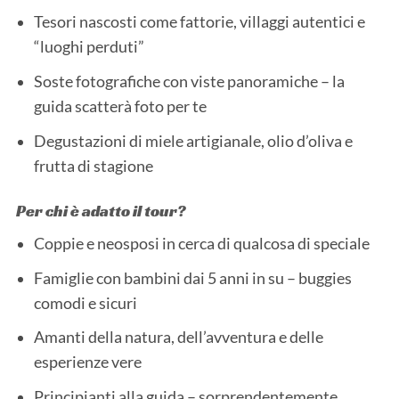
Tesori nascosti come fattorie, villaggi autentici e
“luoghi perduti”
Soste fotografiche con viste panoramiche – la
guida scatterà foto per te
Degustazioni di miele artigianale, olio d’oliva e
frutta di stagione
Per chi è adatto il tour?
Coppie e neosposi in cerca di qualcosa di speciale
Famiglie con bambini dai 5 anni in su – buggies
comodi e sicuri
Amanti della natura, dell’avventura e delle
esperienze vere
Principianti alla guida – sorprendentemente