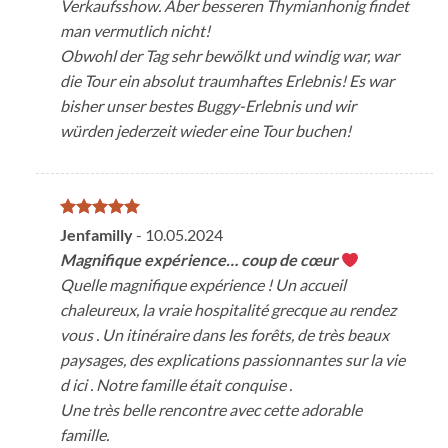
Verkaufsshow. Aber besseren Thymianhonig findet
man vermutlich nicht!
Obwohl der Tag sehr bewölkt und windig war, war
die Tour ein absolut traumhaftes Erlebnis! Es war
bisher unser bestes Buggy-Erlebnis und wir
würden jederzeit wieder eine Tour buchen!
Valutato
5
Jenfamilly
-
10.05.2024
su 5
Magnifique expérience… coup de cœur
Quelle magnifique expérience ! Un accueil
chaleureux, la vraie hospitalité grecque au rendez
vous . Un itinéraire dans les forêts, de très beaux
paysages, des explications passionnantes sur la vie
d ici . Notre famille était conquise .
Une très belle rencontre avec cette adorable
famille.