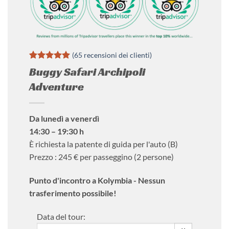
(
65
recensioni dei clienti)
Valutato
65
5
Buggy Safari Archipoli
su 5 su
base di
Adventure
recensioni
Da lunedì a venerdì
14:30 – 19:30 h
È richiesta la patente di guida per l'auto (B)
Prezzo : 245 € per passeggino (2 persone)
Punto d'incontro a Kolymbia - Nessun
trasferimento possibile!
Data del tour: