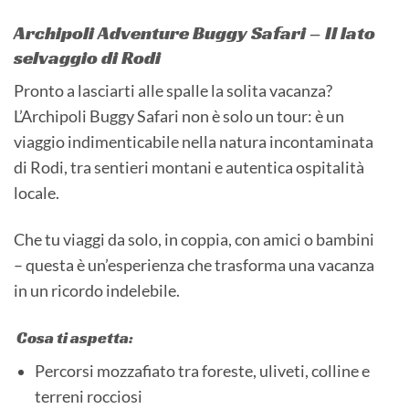
Archipoli Adventure Buggy Safari – Il lato
selvaggio di Rodi
Pronto a lasciarti alle spalle la solita vacanza?
L’Archipoli Buggy Safari non è solo un tour: è un
viaggio indimenticabile nella natura incontaminata
di Rodi, tra sentieri montani e autentica ospitalità
locale.
Che tu viaggi da solo, in coppia, con amici o bambini
– questa è un’esperienza che trasforma una vacanza
in un ricordo indelebile.
Cosa ti aspetta:
Percorsi mozzafiato tra foreste, uliveti, colline e
terreni rocciosi