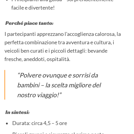
facile e divertente!
Perché piace tanto:
I partecipanti apprezzano l'accoglienza calorosa, la
perfetta combinazione tra avventura e cultura, i
veicoli ben curati e i piccoli dettagli: bevande
fresche, aneddoti, ospitalità.
“Polvere ovunque e sorrisi da
bambini – la scelta migliore del
nostro viaggio!”
In sintesi:
Durata: circa 4,5 – 5 ore