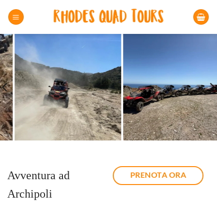
Salta
ai
contenuti
Avventura ad
PRENOTA ORA
Archipoli