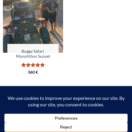
Buggy Safari
Monolithos Sunset
Valutato
5
360
€
su 5
SAFARI IN QUAD E BUGGY A RODI: PROVATE IL BRIVIDO
DELL'AVVENTURA!
INFO
INFORMATIVA SULLA PRIVACY
REGOLE E REGOLAMENTI
RENT A MOTO & QUAD
Copyright 2026 ©
Rhodes Quad Tours
| Powered by
12Aukstas
| LT