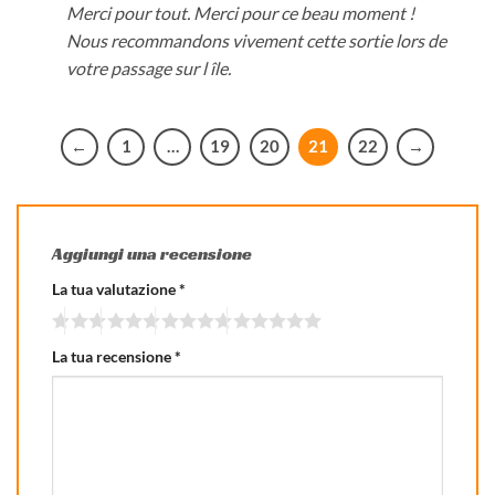
Merci pour tout. Merci pour ce beau moment !
Nous recommandons vivement cette sortie lors de
votre passage sur l île.
←
1
…
19
20
21
22
→
Aggiungi una recensione
La tua valutazione
*
La tua recensione
*