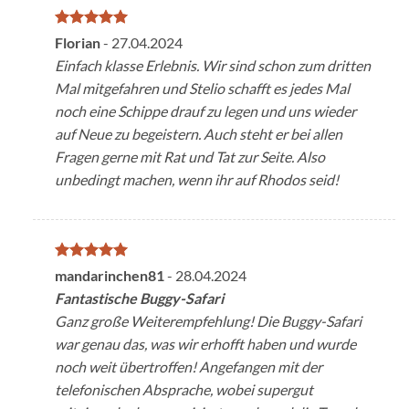
Valutato
5
Florian
-
27.04.2024
su 5
Einfach klasse Erlebnis. Wir sind schon zum dritten
Mal mitgefahren und Stelio schafft es jedes Mal
noch eine Schippe drauf zu legen und uns wieder
auf Neue zu begeistern. Auch steht er bei allen
Fragen gerne mit Rat und Tat zur Seite. Also
unbedingt machen, wenn ihr auf Rhodos seid!
Valutato
5
mandarinchen81
-
28.04.2024
su 5
Fantastische Buggy-Safari
Ganz große Weiterempfehlung! Die Buggy-Safari
war genau das, was wir erhofft haben und wurde
noch weit übertroffen! Angefangen mit der
telefonischen Absprache, wobei supergut