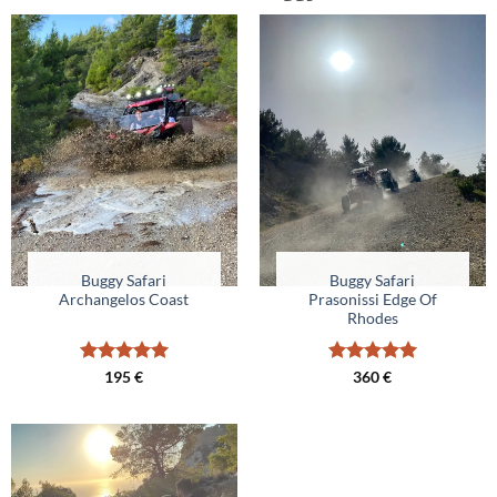
Buggy Safari
Buggy Safari
Archangelos Coast
Prasonissi Edge Of
Rhodes
Valutato
5
Valutato
5
195
€
360
€
su 5
su 5